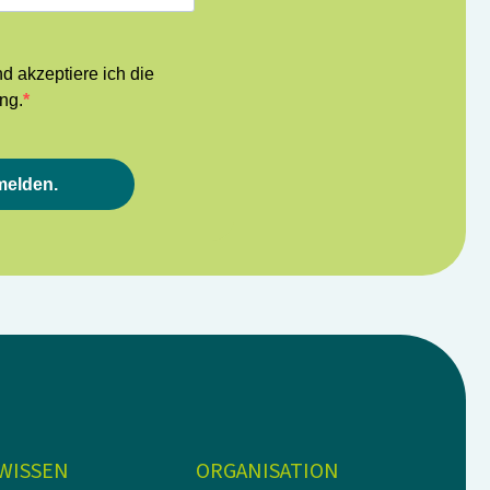
nd akzeptiere ich die
ng.
melden.
-WISSEN
ORGANISATION