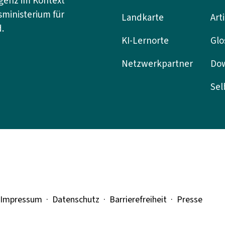
igenz im Kontext
ministerium für
Landkarte
Art
.
KI-Lernorte
Glo
Netzwerkpartner
Do
Sel
Impressum
·
Datenschutz
·
Barrierefreiheit ·
Presse