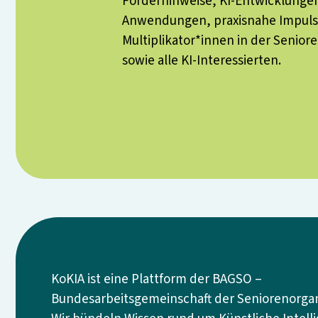
Förderhinweise, KI-Entwicklunge
Anwendungen, praxisnahe Impuls
Multiplikator*innen in der Senior
sowie alle KI-Interessierten.
KoKIA ist eine Plattform der BAGSO –
Bundesarbeitsgemeinschaft der Seniorenorgani