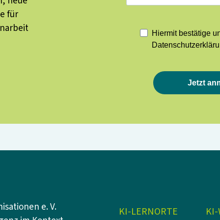
n, neue
e für
enarbeit
Hiermit bestätige u
Datenschutzerkläru
Jetzt an
sationen e. V.
KI-LERNORTE
KI