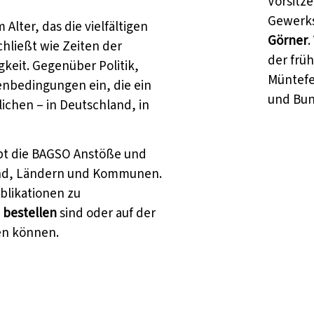
Vorsitze
Gewerks
 Alter, das die vielfältigen
Görner
.
hließt wie Zeiten der
der früh
gkeit. Gegenüber Politik,
Müntefe
menbedingungen ein, die ein
und Bund
ichen – in Deutschland, in
bt die BAGSO Anstöße und
und, Ländern und Kommunen.
ublikationen zu
 bestellen
sind oder auf der
en können.