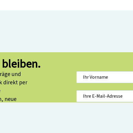
 bleiben.
träge und
 direkt per
e
n, neue
e für
enarbeit
Hiermit bestätige u
Datenschutzerkläru