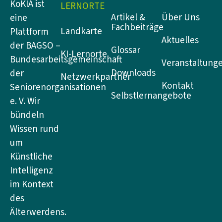
KoKIA ist
LERNORTE
Artikel &
Über Uns
eine
Fachbeiträge
Landkarte
Plattform
Aktuelles
der BAGSO –
Glossar
KI-Lernorte
Bundesarbeitsgemeinschaft
Veranstaltung
Downloads
der
Netzwerkpartner
Kontakt
Seniorenorganisationen
Selbstlernangebote
e. V. Wir
bündeln
Wissen rund
um
Künstliche
Intelligenz
im Kontext
des
Älterwerdens.