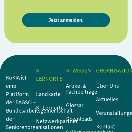
Jetzt anmelden.
KI-
KI-WISSEN
ORGANISATIO
KoKIA ist
LERNORTE
Artikel &
Über Uns
eine
Fachbeiträge
Landkarte
Plattform
Aktuelles
der BAGSO –
Glossar
KI-Lernorte
Bundesarbeitsgemeinschaft
Veranstaltung
Downloads
der
Netzwerkpartner
Kontakt
Seniorenorganisationen