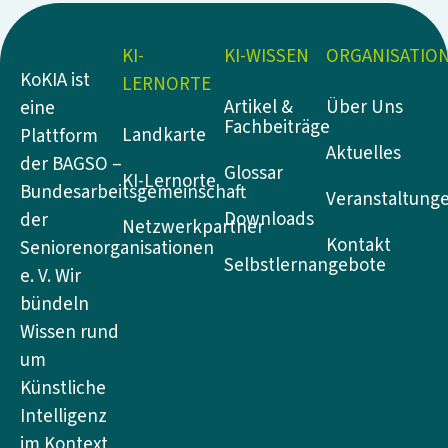
KI-
KI-WISSEN
ORGANISATIO
KoKIA ist
LERNORTE
Artikel &
Über Uns
eine
Fachbeiträge
Landkarte
Plattform
Aktuelles
der BAGSO –
Glossar
KI-Lernorte
Bundesarbeitsgemeinschaft
Veranstaltung
Downloads
der
Netzwerkpartner
Kontakt
Seniorenorganisationen
Selbstlernangebote
e. V. Wir
bündeln
Wissen rund
um
Künstliche
Intelligenz
im Kontext