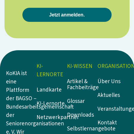
Jetzt anmelden.
KI-
KI-WISSEN
ORGANISATIO
KoKIA ist
LERNORTE
Artikel &
Über Uns
eine
Fachbeiträge
Landkarte
Plattform
Aktuelles
der BAGSO –
Glossar
KI-Lernorte
Bundesarbeitsgemeinschaft
Veranstaltung
Downloads
der
Netzwerkpartner
Kontakt
Seniorenorganisationen
Selbstlernangebote
e. V. Wir