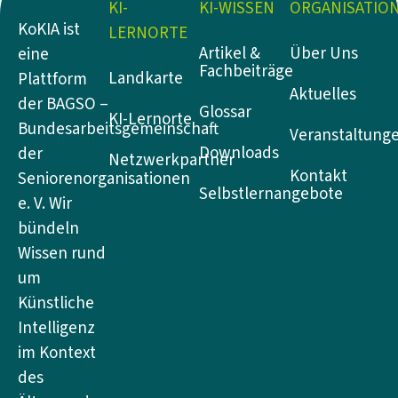
KI-
KI-WISSEN
ORGANISATIO
KoKIA ist
LERNORTE
Artikel &
Über Uns
eine
Fachbeiträge
Landkarte
Plattform
Aktuelles
der BAGSO –
Glossar
KI-Lernorte
Bundesarbeitsgemeinschaft
Veranstaltung
Downloads
der
Netzwerkpartner
Kontakt
Seniorenorganisationen
Selbstlernangebote
e. V. Wir
bündeln
Wissen rund
um
Künstliche
Intelligenz
im Kontext
des