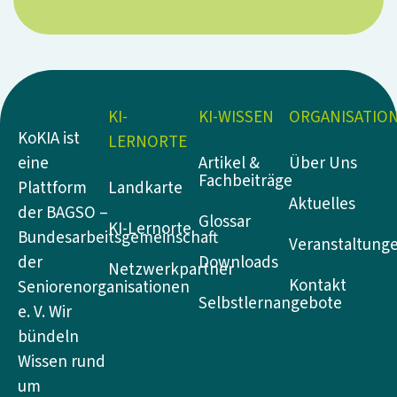
KI-
KI-WISSEN
ORGANISATIO
KoKIA ist
LERNORTE
Artikel &
Über Uns
eine
Fachbeiträge
Landkarte
Plattform
Aktuelles
der BAGSO –
Glossar
KI-Lernorte
Bundesarbeitsgemeinschaft
Veranstaltung
Downloads
der
Netzwerkpartner
Kontakt
Seniorenorganisationen
Selbstlernangebote
e. V. Wir
bündeln
Wissen rund
um