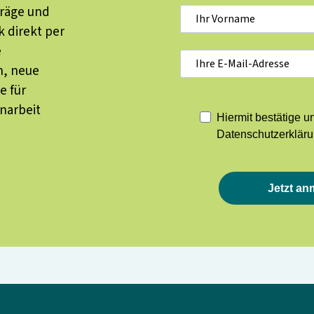
träge und
 direkt per
e
n, neue
e für
enarbeit
Hiermit bestätige u
Datenschutzerkläru
Jetzt an