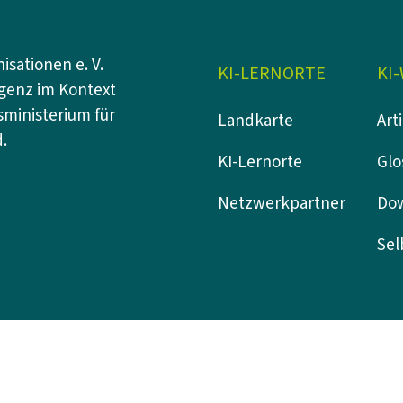
sationen e. V.
KI-LERNORTE
KI
igenz im Kontext
ministerium für
Landkarte
Art
.
KI-Lernorte
Glo
Netzwerkpartner
Do
Sel