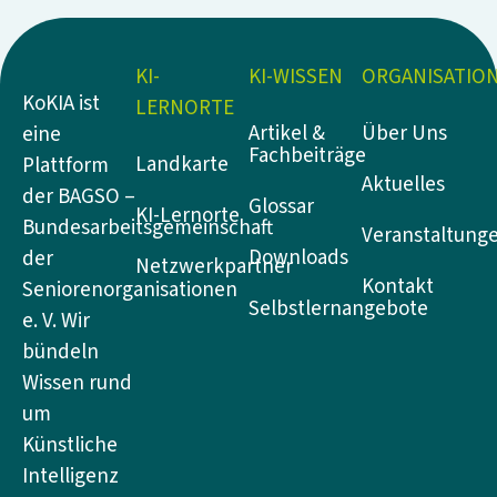
KI-
KI-WISSEN
ORGANISATIO
KoKIA ist
LERNORTE
Artikel &
Über Uns
eine
Fachbeiträge
Landkarte
Plattform
Aktuelles
der BAGSO –
Glossar
KI-Lernorte
Bundesarbeitsgemeinschaft
Veranstaltung
Downloads
der
Netzwerkpartner
Kontakt
Seniorenorganisationen
Selbstlernangebote
e. V. Wir
bündeln
Wissen rund
um
Künstliche
Intelligenz