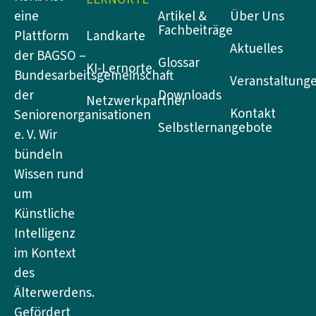
Artikel &
Über Uns
eine
Fachbeiträge
Landkarte
Plattform
Aktuelles
der BAGSO –
Glossar
KI-Lernorte
Bundesarbeitsgemeinschaft
Veranstaltung
Downloads
der
Netzwerkpartner
Kontakt
Seniorenorganisationen
Selbstlernangebote
e. V. Wir
bündeln
Wissen rund
um
Künstliche
Intelligenz
im Kontext
des
Älterwerdens.
Gefördert