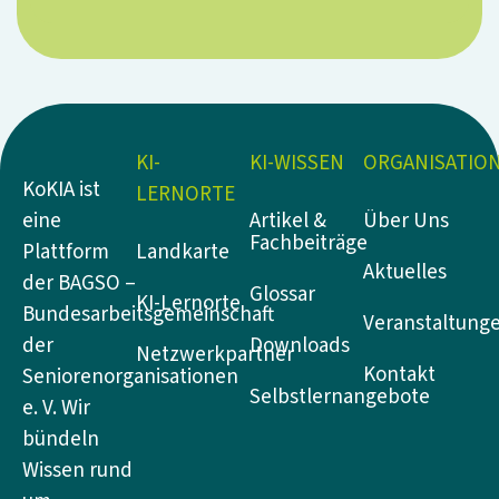
KI-
KI-WISSEN
ORGANISATIO
KoKIA ist
LERNORTE
Artikel &
Über Uns
eine
Fachbeiträge
Landkarte
Plattform
Aktuelles
der BAGSO –
Glossar
KI-Lernorte
Bundesarbeitsgemeinschaft
Veranstaltung
Downloads
der
Netzwerkpartner
Kontakt
Seniorenorganisationen
Selbstlernangebote
e. V. Wir
bündeln
Wissen rund